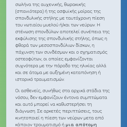
σωλήνα της αυχενικής, θωρακικής
(σπανιότερα) ή της οσφυϊκής μοίρας της
σπονδυλικής στήλης με ταυτόχρονη πίεση
του νωτιαίου μυελού ή/και των νεύρων. Η
στένωση σπονδύλων αποτελεί συνέπεια της
εκφύλισης της σπονδυλικής στήλης, όπως η
φθορά των μεσοσπονδύλιων δίσκων, η
πάχυνση των συνδέσμων και ο σχηματισμός
οστεοφύτων, οι οποίες εμφανίζονται
συχνότερα με την πάροδο της ηλικίας αλλά
και σε άτομα με αυξημένη καταπόνηση ή
ιστορικό τραυματισμών.
Οι ασθενείς, συνήθως στα αρχικά στάδια της
νόσου, δεν εμφανίζουν έντονα συμπτώματα
και αυτό μπορεί να καθυστερήσει τη
διάγνωση. Σε αρκετές περιπτώσεις, τους
κινητοποιεί η πίεση των νεύρων μετα από
κάποιον τραυματισμό ή
μια απότομη