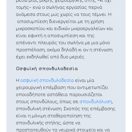
μέσω μιας μικρής χειρουργικής οπής –κι όχι
τομής– ενώ ο σωλήνας εργασίας περνά
ανάμεσα στους μυς χωρίς να τους τέμνει. Η
αποσυμπίεση διενεργείται με τη χρήση
μικροσκοπίου και ειδικών μικροεργαλείων και
είναι εφικτή η αποσυμπίεση και της
απέναντι πλευράς του σωλήνα με μια μόνο
προσπέλαση, ακόμα δηλαδή κι αν η στένωση
έχει εκδηλωθεί από δυο μεριές.
Οσφυϊκή σπονδυλοδεσία
Η
οσφυϊκή σπονδυλοδεσία
είναι μία
χειρουργική επέμβαση που αντιμετωπίζει
οποιαδήποτε αστάθεια παρουσιάζεται
στους σπονδύλους, όπως σε
σπονδυλόλυση
,
σπονδυλική στένωση. Σκοπός της επέμβασης
είναι η μόνιμη σταθεροποίηση της
σπονδυλικής στήλης, ώστε να
προστατευθούν τα νευρικά στοιχεία και να